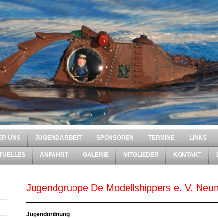
ER UNS
JUGENDARBEIT
SPONSOREN
TERMINE
LINKS
TUELLES
ANFAHRT
GALERIE
MITGLIEDER
KONTAKT
Jugendgruppe De Modellshippers e. V. Neu
Jugendordnung