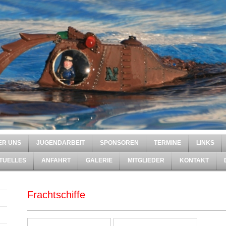
ER UNS
JUGENDARBEIT
SPONSOREN
TERMINE
LINKS
TUELLES
ANFAHRT
GALERIE
MITGLIEDER
KONTAKT
Frachtschiffe